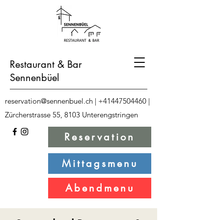
Restaurant & Bar
Sennenbüel
reservation@sennenbuel.ch
|
+41447504460
|
Z
ürcherstrasse 55, 8103
Unterengstringen
Reservation
Mittagsmenu
Abendmenu