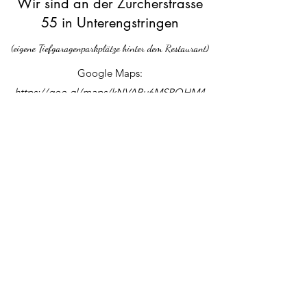
Wir sind an der Zürcherstrasse
55 in Unterengstringen
(eigene Tiefgaragenparkplätze hinter dem Restaurant)
Google Maps:
https://goo.gl/maps/kNVABu6MSPQHM4
26A?coh=178571&entry=tt
Kontakt aufnehmen
Alex Stapfer, Thu Tran und Dominik Tschurr